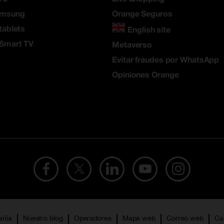
amsung
Orange Seguros
tablets
English site
 Smart TV
Metaverso
Evitar fraudes por WhatsApp
Opiniones Orange
añía
Nuestro blog
Operadores
Mapa web
Correo web
Ca