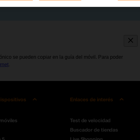
rónico se pueden copiar en la guía del móvil. Para poder
rnet
.
ispositivos
Enlaces de interés
 móviles
Test de velocidad
Buscador de tiendas
 5
Live Shopping