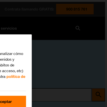
Contrata llamando GRATIS:
900 815 761
 servicios
analizar cómo
tenidos y
bitos de
e acceso, etc)
stra
política de
ma
ceptar