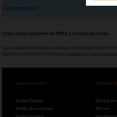
Cambiar dispositivo
Cómo copiar contactos de RRSS y cuentas de correo
Los contactos de las redes sociales y cuentas de correo elect
copiar los contactos, es necesario
configurar el móvil para inte
Nuestras tarifas
Nuestros d
Tarifas Orange
Ofertas en
Tarifas fibra y móvil
iPhone
Tarifas móviles
PlayStation