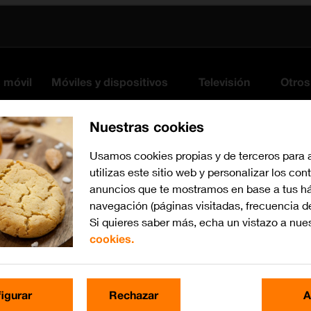
s móvil
Móviles y dispositivos
Televisión
Otros
Nuestras cookies
Usamos cookies propias y de terceros para 
utilizas este sitio web y personalizar los con
anuncios que te mostramos en base a tus há
navegación (páginas visitadas, frecuencia d
Si quieres saber más, echa un vistazo a nue
cookies.
Busca por problema o te
igurar
Rechazar
A