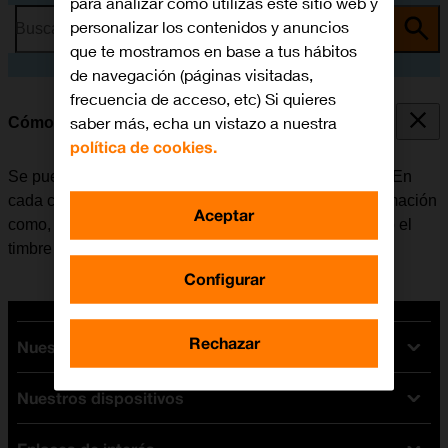
para analizar cómo utilizas este sitio web y
personalizar los contenidos y anuncios
Busca por problema o tema
que te mostramos en base a tus hábitos
de navegación (páginas visitadas,
frecuencia de acceso, etc) Si quieres
saber más, echa un vistazo a nuestra
Cómo crear un nuevo contacto
política de cookies.
Se pueden guardar los contactos en la guía del móvil. En
cada contacto es posible guardar varios tipos de información
Aceptar
como, por ejemplo, la dirección de correo electrónico o el
timbre de llamada personal.
Configurar
Rechazar
Nuestras tarifas
Nuestros dispositivos
Tarifas Orange
Tarifas fibra y móvil