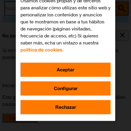
Usamos cookies propias y de terceros
para analizar cómo utilizas este sitio web y
Busca por problema o tema
personalizar los contenidos y anuncios
que te mostramos en base a tus hábitos
de navegación (páginas visitadas,
frecuencia de acceso, etc) Si quieres
No puedo escuchar los mensajes del contestador
saber más, echa un vistazo a nuestra
política de cookies.
Si no se pueden escuchar los mensajes del contestador,
puede haber varias causas posibles al problema.
Aceptar
Iniciar la guía para solucionar tu problema
Configurar
Esta guía te va a conducir a través de una serie de posibles
causas y soluciones al problema.
Rechazar
Comenzar