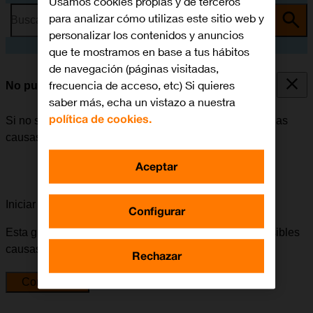
Usamos cookies propias y de terceros
para analizar cómo utilizas este sitio web y
Busca por problema o tema
personalizar los contenidos y anuncios
que te mostramos en base a tus hábitos
de navegación (páginas visitadas,
frecuencia de acceso, etc) Si quieres
No puedo enviar ni recibir SMS
saber más, echa un vistazo a nuestra
política de cookies.
Si no se puede enviar ni recibir SMS, puede haber varias
causas posibles al problema.
Aceptar
Iniciar la guía para solucionar tu problema
Configurar
Esta guía te va a conducir a través de una serie de posibles
causas y soluciones al problema.
Rechazar
Comenzar