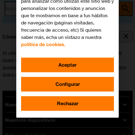
para analizar cómo utilizas este sitio web y
personalizar los contenidos y anuncios
Busca por problema o tema
que te mostramos en base a tus hábitos
de navegación (páginas visitadas,
frecuencia de acceso, etc) Si quieres
saber más, echa un vistazo a nuestra
Cómo borrar datos temporales
política de cookies.
Al utilizar apps en el móvil, se guardan distintos tipos de
datos temporalmente en su memoria. Si el móvil se va
Aceptar
quedando sin memoria disponible, la eliminación de estos
datos ayuda a liberar espacio.
Configurar
Rechazar
Nuestras tarifas
Nuestros dispositivos
Tarifas Orange
Tarifas fibra y móvil