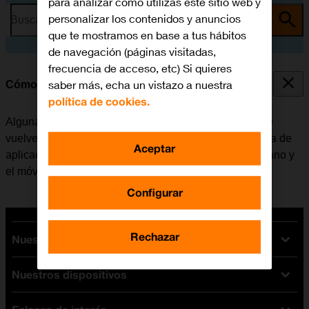
para analizar cómo utilizas este sitio web y
personalizar los contenidos y anuncios
Busca por problema o tema
que te mostramos en base a tus hábitos
de navegación (páginas visitadas,
frecuencia de acceso, etc) Si quieres
saber más, echa un vistazo a nuestra
Cómo cerrar las aplicaciones en segundo plano
política de cookies.
Algunas aplicaciones no se cierran del todo cuando se
vuelve a la pantalla de inicio. Si no se cierran de la lista de
Aceptar
aplicaciones activas, seguirán estando en segundo plano y
el móvil funcionará más lentamente.
Configurar
Rechazar
Nuestras tarifas
Nuestros dispositivos
Tarifas Orange
Tarifas fibra y móvil