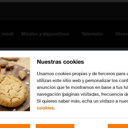
s móvil
Móviles y dispositivos
Televisión
Otros
Nuestras cookies
Usamos cookies propias y de terceros para 
utilizas este sitio web y personalizar los con
anuncios que te mostramos en base a tus há
navegación (páginas visitadas, frecuencia d
Si quieres saber más, echa un vistazo a nue
cookies.
Busca por problema o te