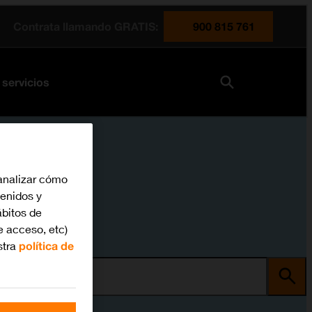
Contrata llamando GRATIS:
900 815 761
 servicios
analizar cómo
tenidos y
bitos de
e acceso, etc)
stra
política de
ma