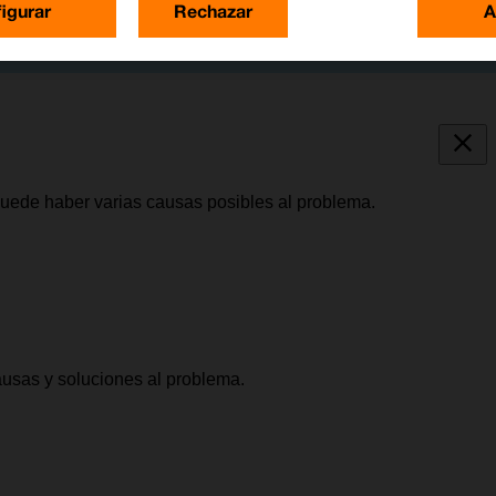
igurar
Rechazar
A
puede haber varias causas posibles al problema.
causas y soluciones al problema.