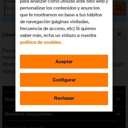
para analizar cómo utilizas este sitio web y
personalizar los contenidos y anuncios
Busca por problema o tema
que te mostramos en base a tus hábitos
de navegación (páginas visitadas,
frecuencia de acceso, etc) Si quieres
saber más, echa un vistazo a nuestra
Cómo instalar WhatsApp Messenger
política de cookies.
Para poder utilizar WhatsApp Messenger, es necesario
instalar esta aplicación en el móvil. Antes de instalar
Aceptar
WhatsApp Messenger, es necesario
configurar el móvil para
internet
y
activar la cuenta de usuario en el móvil
.
Configurar
Rechazar
Nuestras tarifas
Nuestros dispositivos
Tarifas Orange
Tarifas fibra y móvil