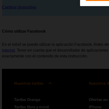
Cambiar dispositivo
Cómo utilizar Facebook
En el móvil se puede utilizar la aplicación Facebook. Antes d
internet
. Tener en cuenta que el desarrollador de aplicaciones
exactamente con el contenido de esta instrucción.
Nuestras tarifas
Nuestros d
Tarifas Orange
Ofertas en
Tarifas fibra y móvil
iPhone