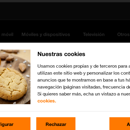
s móvil
Móviles y dispositivos
Televisión
Otros
Nuestras cookies
Usamos cookies propias y de terceros para 
utilizas este sitio web y personalizar los con
anuncios que te mostramos en base a tus há
navegación (páginas visitadas, frecuencia d
Si quieres saber más, echa un vistazo a nue
cookies.
Busca por problema o te
igurar
Rechazar
A