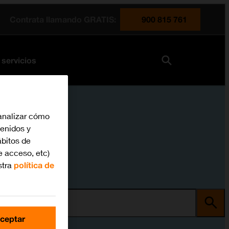
Contrata llamando GRATIS:
900 815 761
 servicios
analizar cómo
tenidos y
bitos de
e acceso, etc)
stra
política de
ma
ceptar