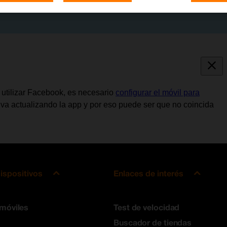
e utilizar Facebook, es necesario
configurar el móvil para
 va actualizando la app y por eso puede ser que no coincida
ispositivos
Enlaces de interés
 móviles
Test de velocidad
Buscador de tiendas