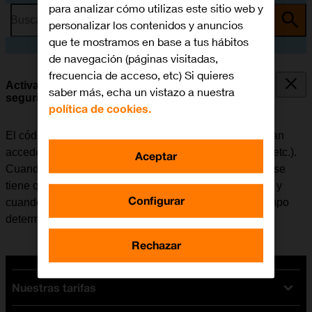
para analizar cómo utilizas este sitio web y
Busca por problema o tema
personalizar los contenidos y anuncios
que te mostramos en base a tus hábitos
de navegación (páginas visitadas,
frecuencia de acceso, etc) Si quieres
Activar o desactivar el uso del código de
saber más, echa un vistazo a nuestra
seguridad
política de cookies.
El código de seguridad evita que otras personas puedan
acceder al contenido del móvil (fotografías, mensajes, etc.).
Aceptar
Cuando el uso del código de seguridad está activado, se
tiene que introducir cada vez que se enciende el móvil y
Configurar
cuando no ha sido utilizado durante un período de tiempo
determinado.
Rechazar
Nuestras tarifas