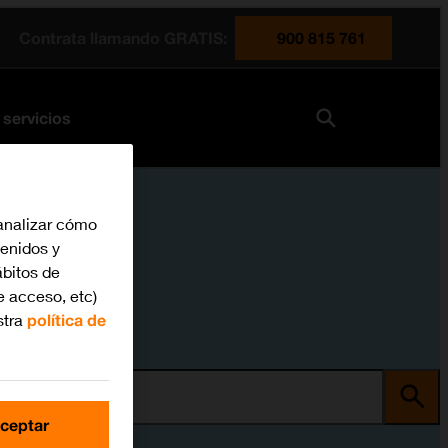
Contrata llamando GRATIS:
900 815 761
 servicios
analizar cómo
tenidos y
bitos de
e acceso, etc)
stra
política de
ma
ceptar