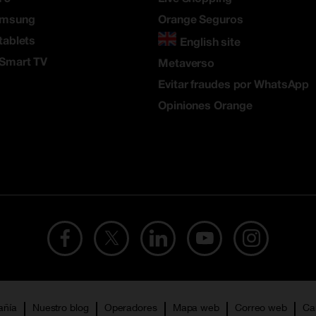
amsung
Orange Seguros
tablets
English site
 Smart TV
Metaverso
Evitar fraudes por WhatsApp
Opiniones Orange
añía
Nuestro blog
Operadores
Mapa web
Correo web
Ca