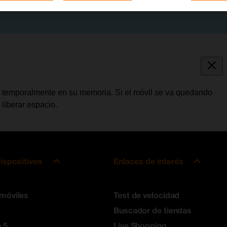
atos temporalmente en su memoria. Si el móvil se va quedando
liberar espacio.
ispositivos
Enlaces de interés
 móviles
Test de velocidad
Buscador de tiendas
 5
Live Shopping