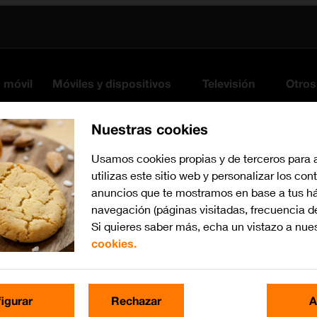
s móvil
Móviles y dispositivos
Televisión
Otros
Nuestras cookies
Usamos cookies propias y de terceros para 
utilizas este sitio web y personalizar los con
anuncios que te mostramos en base a tus há
navegación (páginas visitadas, frecuencia d
Si quieres saber más, echa un vistazo a nue
cookies.
Busca por problema o te
igurar
Rechazar
A