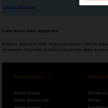
Cambiar dispositivo
Cómo borrar datos temporales
Al utilizar apps en el móvil, se guardan distintos tipos de d
sin memoria disponible, la eliminación de estos datos ayuda a 
Nuestras tarifas
Nuestros d
Tarifas Orange
Ofertas en
Tarifas fibra y móvil
iPhone
Tarifas móviles
PlayStation