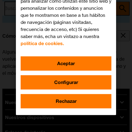
para analizar cómo utilizas este sitio web y
personalizar los contenidos y anuncios
Busca por problema o tema
que te mostramos en base a tus hábitos
de navegación (páginas visitadas,
frecuencia de acceso, etc) Si quieres
saber más, echa un vistazo a nuestra
Cómo cerrar las aplicaciones en segundo plano
política de cookies.
Algunas aplicaciones no se cierran del todo cuando se
vuelve a la pantalla de inicio. Si no se cierran de la lista de
Aceptar
aplicaciones activas, seguirán estando en segundo plano y
el móvil funcionará más lentamente.
Configurar
Rechazar
Nuestras tarifas
Nuestros dispositivos
Tarifas Orange
Tarifas fibra y móvil