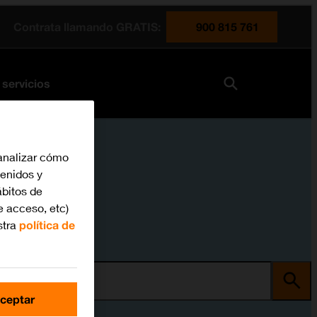
Contrata llamando GRATIS:
900 815 761
 servicios
analizar cómo
tenidos y
bitos de
e acceso, etc)
stra
política de
ma
ceptar