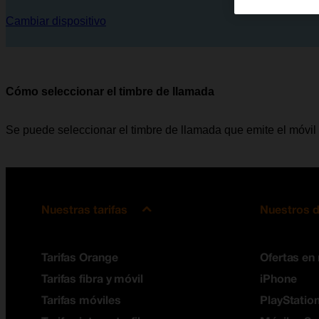
Cambiar dispositivo
Cómo seleccionar el timbre de llamada
Se puede seleccionar el timbre de llamada que emite el móvil 
Nuestras tarifas
Nuestros d
Tarifas Orange
Ofertas en
Tarifas fibra y móvil
iPhone
Tarifas móviles
PlayStation