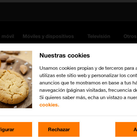
s móvil
Móviles y dispositivos
Televisión
Otros
Nuestras cookies
Usamos cookies propias y de terceros para 
utilizas este sitio web y personalizar los con
anuncios que te mostramos en base a tus há
navegación (páginas visitadas, frecuencia d
Si quieres saber más, echa un vistazo a nue
cookies.
Busca por problema o te
igurar
Rechazar
A