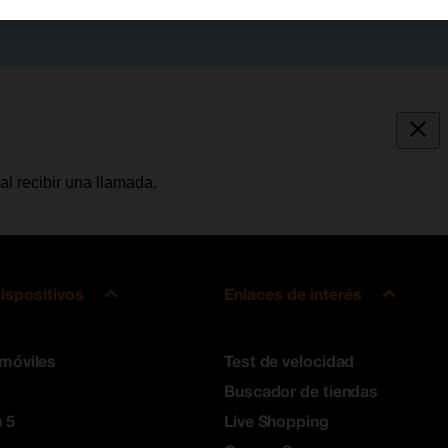
al recibir una llamada.
ispositivos
Enlaces de interés
 móviles
Test de velocidad
Buscador de tiendas
 5
Live Shopping