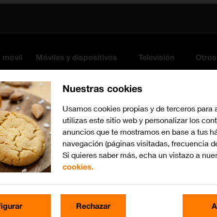
s móvil
Móviles y dispositivos
Televisión
Otros
Nuestras cookies
Usamos cookies propias y de terceros para 
utilizas este sitio web y personalizar los con
anuncios que te mostramos en base a tus há
navegación (páginas visitadas, frecuencia d
Si quieres saber más, echa un vistazo a nue
cookies.
Busca por problema o te
igurar
Rechazar
A