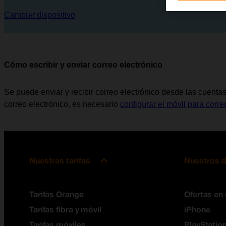
Cambiar dispositivo
Cómo escribir y enviar correo electrónico
Se puede enviar y recibir correo electrónico desde las cuentas 
correo electrónico, es necesario
configurar el móvil para corre
Nuestras tarifas
Nuestros d
Tarifas Orange
Ofertas en
Tarifas fibra y móvil
iPhone
Tarifas móviles
PlayStation