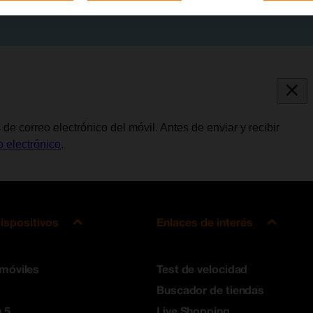
de correo electrónico del móvil. Antes de enviar y recibir
o electrónico
.
ispositivos
Enlaces de interés
 móviles
Test de velocidad
Buscador de tiendas
 5
Live Shopping