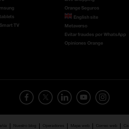
amsung
Orange Seguros
tablets
English site
 Smart TV
Metaverso
Evitar fraudes por WhatsApp
Opiniones Orange
añía
Nuestro blog
Operadores
Mapa web
Correo web
Ca