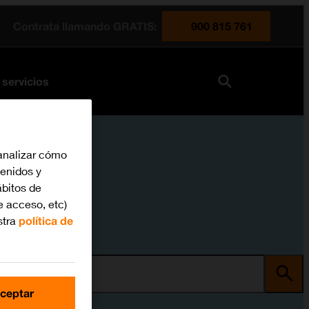
Contrata llamando GRATIS:
900 815 761
 servicios
analizar cómo
tenidos y
bitos de
e acceso, etc)
stra
política de
ma
ceptar