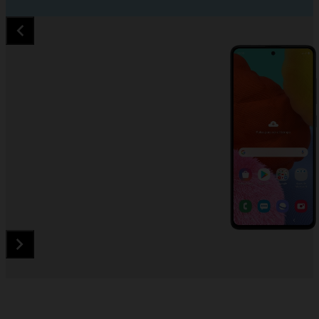
Diapositiva 1 de 5. Samsung Galaxy A51 - LightGray - imagen