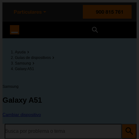
enido principal
e de la página
la cabecera
Particulares
900 815 761
Orange España
Ayuda
Guías de dispositivos
Samsung
Galaxy A51
Samsung
Galaxy A51
Cambiar dispositivo
Busca por problema o tema