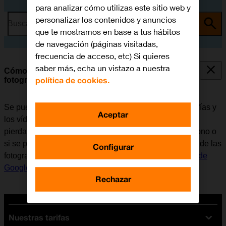
para analizar cómo utilizas este sitio web y
personalizar los contenidos y anuncios
Busca por problema o tema
que te mostramos en base a tus hábitos
de navegación (páginas visitadas,
frecuencia de acceso, etc) Si quieres
saber más, echa un vistazo a nuestra
Cómo hacer una copia de seguridad de las
política de cookies.
fotografías y los vídeos con Google Drive
Se puede hacer una copia de seguridad de las fotografías y
Aceptar
los vídeos del móvil con Google Drive para que no se
pierdan, por ejemplo, al actualizar el software del teléfono o
si se pierde. Para poder hacer una copia de seguridad de las
Configurar
fotografías y los vídeos, es necesario
activar la cuenta de
Google en el móvil
y
configurar el móvil para internet
.
Rechazar
Nuestras tarifas