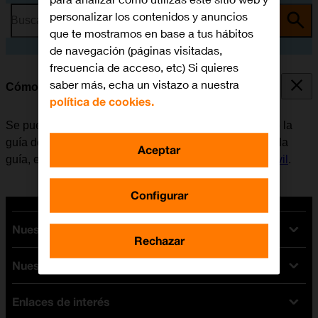
personalizar los contenidos y anuncios
Busca por problema o tema
que te mostramos en base a tus hábitos
de navegación (páginas visitadas,
frecuencia de acceso, etc) Si quieres
saber más, echa un vistazo a nuestra
Cómo llamar a un contacto de la guía
política de cookies.
Se puede llamar a un contacto, cogiendo el número de la
guía del móvil. Para poder llamar a un contacto desde la
Aceptar
guía, es necesario
crear un contacto en la guía del móvil
.
Configurar
Nuestras tarifas
Rechazar
Nuestros dispositivos
Tarifas Orange
Tarifas fibra y móvil
Enlaces de interés
Ofertas en móviles
Tarifas móviles