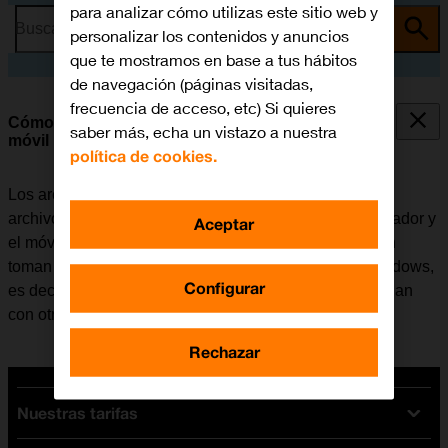
para analizar cómo utilizas este sitio web y
Busca por problema o tema
personalizar los contenidos y anuncios
que te mostramos en base a tus hábitos
de navegación (páginas visitadas,
frecuencia de acceso, etc) Si quieres
Cómo transferir archivos entre el ordenador y el
saber más, echa un vistazo a nuestra
móvil
política de cookies.
Los archivos como, por ejemplo, las fotografías o los
archivos de música se pueden transferir entre el ordenador y
Aceptar
el móvil. Tener en cuenta que los pasos a continuación
toman como punto de partida el sistema operativo Windows,
Configurar
es decir, que estas instrucciones puede que no coincidan
con otros sistemas operativos.
Rechazar
Nuestras tarifas