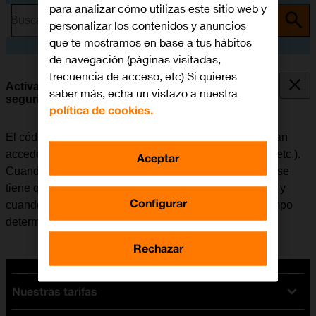
para analizar cómo utilizas este sitio web y
Busca por problema o tema
personalizar los contenidos y anuncios
que te mostramos en base a tus hábitos
de navegación (páginas visitadas,
frecuencia de acceso, etc) Si quieres
Activar o desactivar el uso del código de
saber más, echa un vistazo a nuestra
seguridad
política de cookies.
El código de seguridad evita que otras personas puedan
acceder al contenido del móvil (fotografías, mensajes, etc.).
Aceptar
Cuando el uso del código de seguridad está activado, se
tiene que introducir cada vez que se enciende el móvil y
Configurar
cuando no ha sido utilizado durante un período de tiempo
determinado.
Rechazar
Nuestras tarifas