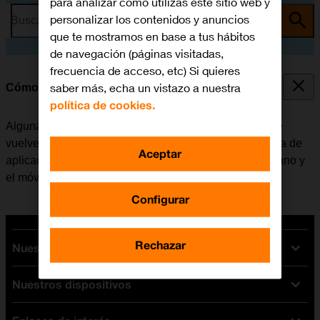
para analizar cómo utilizas este sitio web y
personalizar los contenidos y anuncios
Busca por problema o tema
que te mostramos en base a tus hábitos
de navegación (páginas visitadas,
frecuencia de acceso, etc) Si quieres
saber más, echa un vistazo a nuestra
Cómo cerrar las aplicaciones en segundo plano
política de cookies.
Algunas aplicaciones no se cierran del todo cuando se
vuelve a la pantalla de inicio. Si no se cierran de la lista de
Aceptar
aplicaciones activas, seguirán estando en segundo plano y
el móvil funcionará más lentamente.
Configurar
Rechazar
Nuestras tarifas
Nuestros dispositivos
Tarifas Orange
Tarifas fibra y móvil