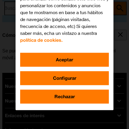
personalizar los contenidos y anuncios
Busca por problema o tema
que te mostramos en base a tus hábitos
de navegación (páginas visitadas,
frecuencia de acceso, etc) Si quieres
saber más, echa un vistazo a nuestra
Cómo seleccionar el timbre de llamada
política de cookies.
Se puede seleccionar el timbre de llamada que emite el
móvil al recibir una llamada.
Aceptar
Configurar
Nuestras tarifas
Rechazar
Nuestros dispositivos
Tarifas Orange
Tarifas fibra y móvil
Enlaces de interés
Ofertas en móviles
Tarifas móviles
iPhone
Tarifas internet y fibra