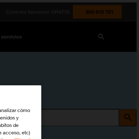
Contrata llamando GRATIS:
900 815 761
 servicios
analizar cómo
tenidos y
ma
bitos de
e acceso, etc)