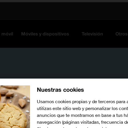
s móvil
Móviles y dispositivos
Televisión
Otros
Nuestras cookies
Usamos cookies propias y de terceros para 
utilizas este sitio web y personalizar los con
Busca por problema o te
anuncios que te mostramos en base a tus há
navegación (páginas visitadas, frecuencia d