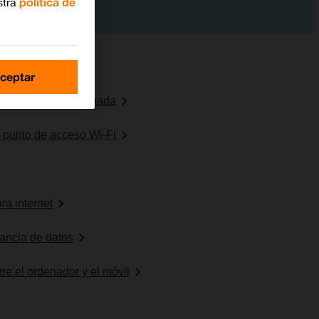
stra
política de
ceptar
uración predeterminada
o punto de acceso Wi-Fi
ra internet
erancia de datos
re el ordenador y el móvil