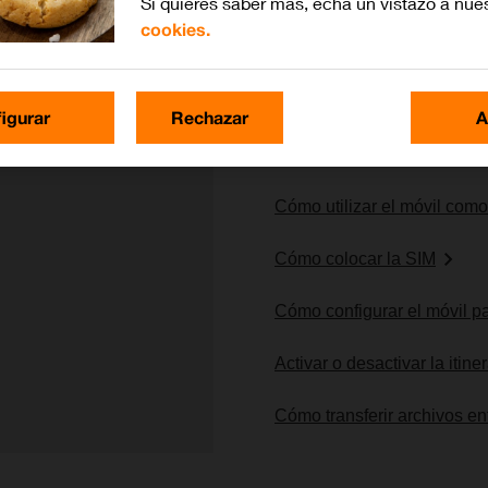
Si quieres saber más, echa un vistazo a nue
cookies.
Lo más buscado
igurar
Rechazar
A
Cómo restablecer la config
Cómo utilizar el móvil com
Cómo colocar la SIM
Cómo configurar el móvil pa
Activar o desactivar la itin
Cómo transferir archivos ent
1