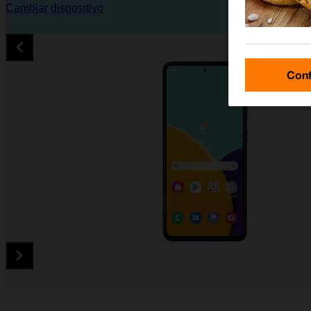
Cambiar dispositivo
Conf
Diapositiva 1 de 5. Samsung Galaxy A52 5G - Black - imagen 