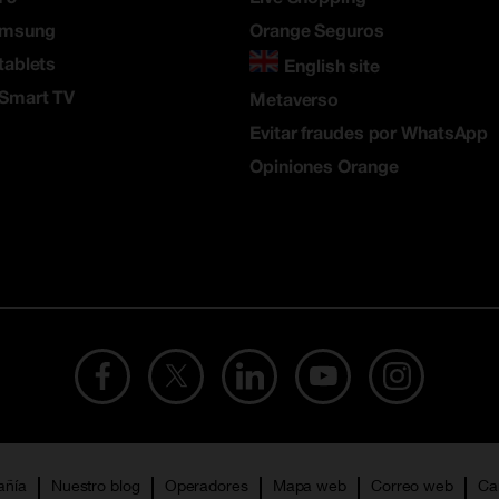
amsung
Orange Seguros
tablets
English site
 Smart TV
Metaverso
Evitar fraudes por WhatsApp
Opiniones Orange
añía
Nuestro blog
Operadores
Mapa web
Correo web
Ca