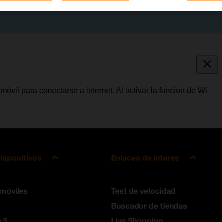
móvil para conectarse a internet. Al activar la función de Wi-
ispositivos
Enlaces de interés
 móviles
Test de velocidad
Buscador de tiendas
 5
Live Shopping