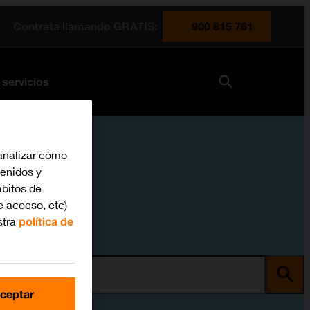
Contrata llamando GRATIS:
900 815 761
 servicios
analizar cómo
tenidos y
bitos de
e acceso, etc)
stra
política de
ma
ceptar