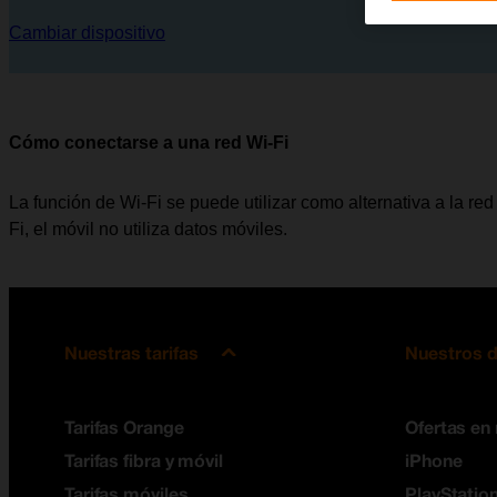
Cambiar dispositivo
Cómo conectarse a una red Wi-Fi
La función de Wi-Fi se puede utilizar como alternativa a la red 
Fi, el móvil no utiliza datos móviles.
Nuestras tarifas
Nuestros d
Tarifas Orange
Ofertas en
Tarifas fibra y móvil
iPhone
Tarifas móviles
PlayStation