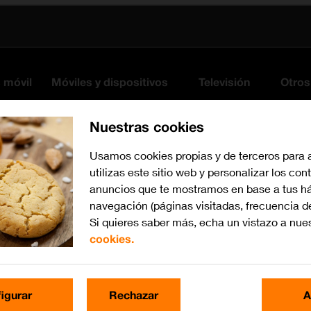
s móvil
Móviles y dispositivos
Televisión
Otros
Nuestras cookies
Usamos cookies propias y de terceros para 
utilizas este sitio web y personalizar los con
anuncios que te mostramos en base a tus há
navegación (páginas visitadas, frecuencia d
Si quieres saber más, echa un vistazo a nue
cookies.
Busca por problema o te
igurar
Rechazar
A