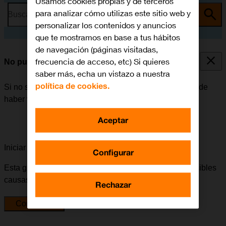
Usamos cookies propias y de terceros
para analizar cómo utilizas este sitio web y
Busca por problema o tema
personalizar los contenidos y anuncios
que te mostramos en base a tus hábitos
de navegación (páginas visitadas,
frecuencia de acceso, etc) Si quieres
No puedo enviar ni recibir correo electrónico
saber más, echa un vistazo a nuestra
política de cookies.
Si no se puede enviar ni recibir correo electrónico, puede
haber varias causas posibles al problema.
Aceptar
Iniciar la guía para solucionar tu problema
Configurar
Esta guía te va a conducir a través de una serie de posibles
causas y soluciones al problema.
Rechazar
Comenzar