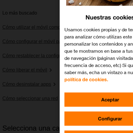
Lo más buscado
Nuestras cookie
Cómo utilizar el móvil como punto de acceso Wi-Fi
Usamos cookies propias y de te
para analizar cómo utilizas este 
Cómo configurar el móvil para internet
personalizar los contenidos y a
que te mostramos en base a tus
Cómo restablecer la configuración predeterminada
de navegación (páginas visitada
frecuencia de acceso, etc) Si qu
Cómo liberar el móvil
saber más, echa un vistazo a nu
política de cookies.
Cómo desinstalar apps
Cómo seleccionar una red
Aceptar
Configurar
Selecciona una categoría