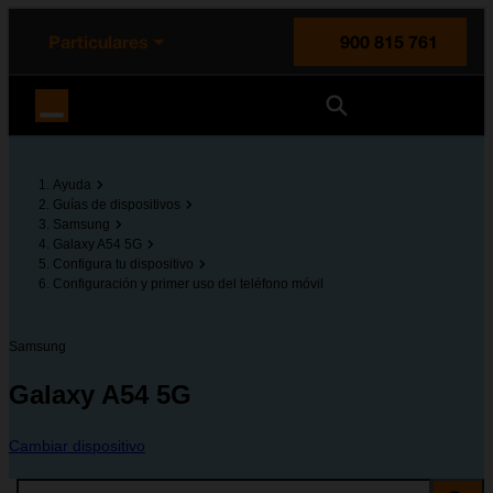
enido principal
e de la página
la cabecera
Particulares
900 815 761
Orange España
Ayuda
Guías de dispositivos
Samsung
Galaxy A54 5G
Configura tu dispositivo
Configuración y primer uso del teléfono móvil
Samsung
Galaxy A54 5G
Cambiar dispositivo