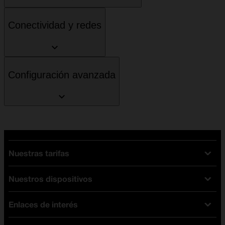
Conectividad y redes
Configuración avanzada
Nuestras tarifas
Nuestros dispositivos
Tarifas Orange
Tarifas fibra y móvil
Enlaces de interés
Ofertas en móviles
Tarifas móviles
iPhone
Tarifas internet y fibra