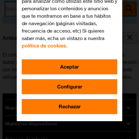
para analizar cómo utilizas este sitio web y
personalizar los contenidos y anuncios
Busca por problema o tema
que te mostramos en base a tus hábitos
de navegación (páginas visitadas,
frecuencia de acceso, etc) Si quieres
saber más, echa un vistazo a nuestra
Activar o desactivar los datos móviles
política de cookies.
El consumo de datos se puede limitar, desactivando los
datos móviles. Haciendo esto el móvil no establece conexión
Aceptar
con internet a través de la red móvil. No obstante, se puede
utilizar Wi-Fi aunque los datos móviles estén desactivados.
Configurar
Rechazar
Nuestras tarifas
Nuestros dispositivos
Tarifas Orange
Tarifas fibra y móvil