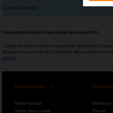
Cambiar dispositivo
Cómo utilizar el móvil como punto de acceso Wi-Fi
Cuando se utiliza el móvil como punto de acceso Wi-Fi, es posi
dispositivos a través de Wi-Fi. Antes de utilizar el móvil com
internet
.
Nuestras tarifas
Nuestros d
Tarifas Orange
Ofertas en
Tarifas fibra y móvil
iPhone