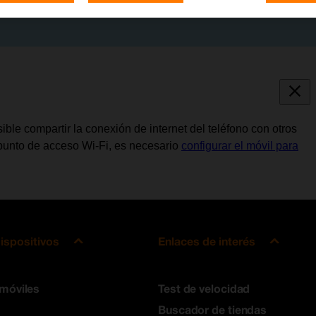
ble compartir la conexión de internet del teléfono con otros
o punto de acceso Wi-Fi, es necesario
configurar el móvil para
ispositivos
Enlaces de interés
 móviles
Test de velocidad
Buscador de tiendas