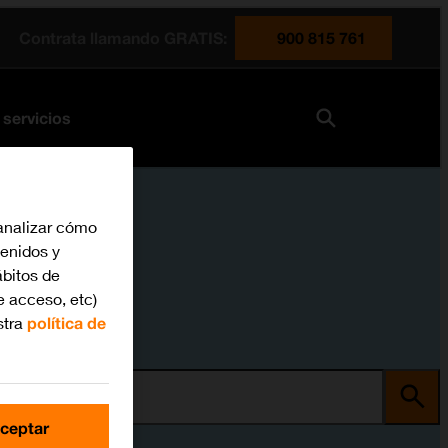
Contrata llamando GRATIS:
900 815 761
 servicios
analizar cómo
tenidos y
bitos de
e acceso, etc)
stra
política de
ma
ceptar