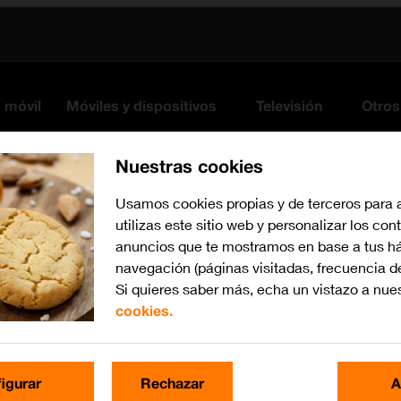
s móvil
Móviles y dispositivos
Televisión
Otros
Nuestras cookies
Usamos cookies propias y de terceros para 
utilizas este sitio web y personalizar los con
anuncios que te mostramos en base a tus há
navegación (páginas visitadas, frecuencia d
Si quieres saber más, echa un vistazo a nue
cookies.
Busca por problema o te
igurar
Rechazar
A