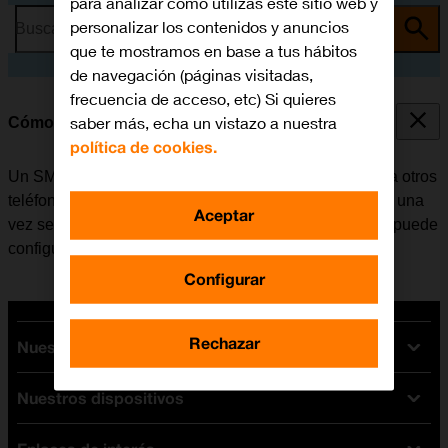
para analizar cómo utilizas este sitio web y
personalizar los contenidos y anuncios
Busca por problema o tema
que te mostramos en base a tus hábitos
de navegación (páginas visitadas,
frecuencia de acceso, etc) Si quieres
saber más, echa un vistazo a nuestra
Cómo configurar el móvil para SMS
política de cookies.
Un SMS es un mensaje de texto que se puede enviar a otros
teléfonos móviles. El móvil puede enviar y recibir SMS una
Aceptar
vez se ha insertado la tarjeta SIM. Si no es el caso, se puede
configurar el móvil para SMS de forma manual.
Configurar
Rechazar
Nuestras tarifas
Nuestros dispositivos
Tarifas Orange
Tarifas fibra y móvil