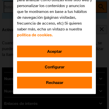
personalizar los contenidos y anuncios
Busca por problema o tema
que te mostramos en base a tus hábitos
de navegación (páginas visitadas,
frecuencia de acceso, etc) Si quieres
saber más, echa un vistazo a nuestra
Activar o desactivar la llamada en espera
política de cookies.
Cuando la función de llamada en espera está activada, se
puede responder una nueva llamada sin tener que finalizar
Aceptar
la llamada en curso.
Configurar
Nuestras tarifas
Rechazar
Nuestros dispositivos
Tarifas Orange
Tarifas fibra y móvil
Enlaces de interés
Ofertas en móviles
Tarifas móviles