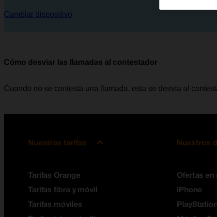
Cambiar dispositivo
Cómo desviar las llamadas al contestador
Cuando no se contesta una llamada, esta se desvía al contes
Nuestras tarifas
Nuestros d
Tarifas Orange
Ofertas en
Tarifas fibra y móvil
iPhone
Tarifas móviles
PlayStation