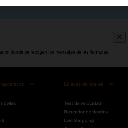
tador, donde se recogen los mensajes de las llamadas.
ispositivos
Enlaces de interés
 móviles
Test de velocidad
Buscador de tiendas
 5
Live Shopping