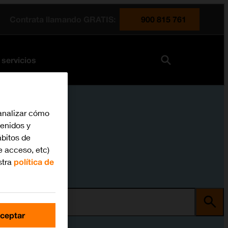
Contrata llamando GRATIS:
900 815 761
 servicios
analizar cómo
tenidos y
bitos de
e acceso, etc)
stra
política de
ma
ceptar