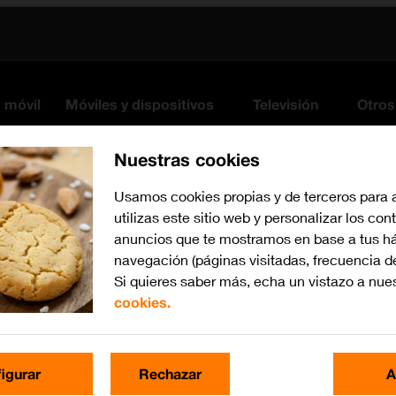
s móvil
Móviles y dispositivos
Televisión
Otros
Nuestras cookies
Usamos cookies propias y de terceros para 
utilizas este sitio web y personalizar los con
anuncios que te mostramos en base a tus há
navegación (páginas visitadas, frecuencia d
Si quieres saber más, echa un vistazo a nue
cookies.
Busca por problema o te
igurar
Rechazar
A