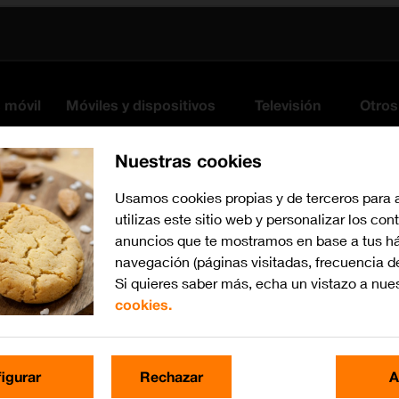
s móvil
Móviles y dispositivos
Televisión
Otros
Nuestras cookies
Usamos cookies propias y de terceros para 
utilizas este sitio web y personalizar los con
anuncios que te mostramos en base a tus há
navegación (páginas visitadas, frecuencia d
Si quieres saber más, echa un vistazo a nue
cookies.
Busca por problema o te
igurar
Rechazar
A