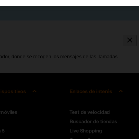
tador, donde se recogen los mensajes de las llamadas.
ispositivos
Enlaces de interés
 móviles
Test de velocidad
Buscador de tiendas
 5
Live Shopping