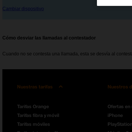
Cambiar dispositivo
Cómo desviar las llamadas al contestador
Cuando no se contesta una llamada, esta se desvía al contes
Nuestras tarifas
Nuestros d
Tarifas Orange
Ofertas en
Tarifas fibra y móvil
iPhone
Tarifas móviles
PlayStation