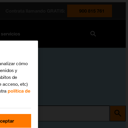
Contrata llamando GRATIS:
900 815 761
 servicios
analizar cómo
tenidos y
bitos de
e acceso, etc)
stra
política de
ma
ceptar