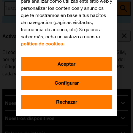
para analizar cómo utilizas este sitio web y
personalizar los contenidos y anuncios
Busca por problema o tema
que te mostramos en base a tus hábitos
de navegación (páginas visitadas,
frecuencia de acceso, etc) Si quieres
saber más, echa un vistazo a nuestra
Activar o desactivar el uso del código PIN
política de cookies.
El código PIN evita que otros puedan utilizar la tarjeta SIM,
por ejemplo, en caso de robo del móvil. Cuando el uso del
Aceptar
código PIN está activado, se debe introducir el código PIN
cada vez que se enciende el móvil.
Configurar
Rechazar
Nuestras tarifas
Nuestros dispositivos
Tarifas Orange
Tarifas fibra y móvil