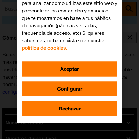
para analizar cómo utilizas este sitio web y
Busca por problema o tema
personalizar los contenidos y anuncios
que te mostramos en base a tus hábitos
de navegación (páginas visitadas,
frecuencia de acceso, etc) Si quieres
Cómo actualizar el software del móvil
saber más, echa un vistazo a nuestra
política de cookies.
Se recomienda actualizar el móvil con la versión de software
más reciente ya que el fabricante suele ir corrigiendo
Aceptar
posibles errores de versiones anteriores. Es recomendable
hacer antes una copia de seguridad de la memoria. Para
poder actualizar el software del móvil, es necesario
Configurar
configurar el móvil para internet
.
Rechazar
Nuestras tarifas
Nuestros dispositivos
Tarifas Orange