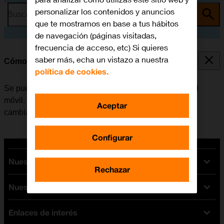
personalizar los contenidos y anuncios
Busca por problema o tema
que te mostramos en base a tus hábitos
de navegación (páginas visitadas,
frecuencia de acceso, etc) Si quieres
saber más, echa un vistazo a nuestra
Cómo copiar contactos entre la SIM y el móvil
política de cookies.
Se pueden copiar los contactos entre la tarjeta SIM y el
móvil. De esta manera se evita perder los contactos al
Aceptar
cambiar de tarjeta SIM o de móvil.
Configurar
Nuestras tarifas
Rechazar
Nuestros dispositivos
Tarifas Orange
Tarifas fibra y móvil
Enlaces de interés
Ofertas en móviles
Tarifas móviles