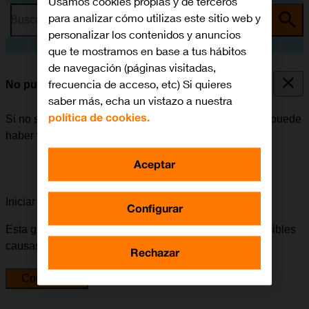
Usamos cookies propias y de terceros
para analizar cómo utilizas este sitio web y
Busca por problema o tema
personalizar los contenidos y anuncios
que te mostramos en base a tus hábitos
de navegación (páginas visitadas,
frecuencia de acceso, etc) Si quieres
No puedo utilizar la función de Wi-Fi
saber más, echa un vistazo a nuestra
política de cookies.
Si no se puede utilizar la función de Wi-Fi en el móvil, puede
haber varias causas posibles al problema.
Aceptar
Iniciar la guía para solucionar tu problema
Configurar
Esta guía te va a conducir a través de una serie de posibles
causas y soluciones al problema.
Rechazar
Comenzar