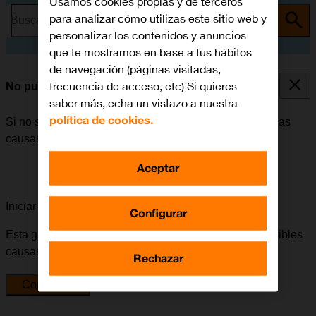
Usamos cookies propias y de terceros
para analizar cómo utilizas este sitio web y
Busca por problema o tema
personalizar los contenidos y anuncios
que te mostramos en base a tus hábitos
de navegación (páginas visitadas,
frecuencia de acceso, etc) Si quieres
No puedo enviar ni recibir SMS
saber más, echa un vistazo a nuestra
política de cookies.
Si no se puede enviar ni recibir SMS, puede haber varias
causas posibles al problema.
Aceptar
Iniciar la guía para solucionar tu problema
Configurar
Esta guía te va a conducir a través de una serie de posibles
causas y soluciones al problema.
Rechazar
Comenzar