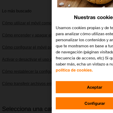
Lo más buscado
Nuestras cookie
Cómo utilizar el móvil como punto de acceso Wi-Fi
Usamos cookies propias y de t
para analizar cómo utilizas este
Cómo encender y apagar el móvil
personalizar los contenidos y 
que te mostramos en base a tus
Cómo configurar el móvil para internet
de navegación (páginas visitad
frecuencia de acceso, etc) Si q
Activar o desactivar el uso del código PIN
saber más, echa un vistazo a n
política de cookies.
Cómo restablecer la configuración predeterminada
Cómo transferir archivos entre el ordenador y el móvil
Aceptar
Configurar
Selecciona una categoría