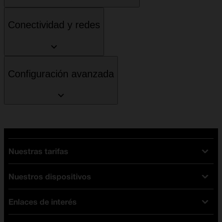
Conectividad y redes
Configuración avanzada
Nuestras tarifas
Nuestros dispositivos
Tarifas Orange
Tarifas fibra y móvil
Enlaces de interés
Ofertas en móviles
Tarifas móviles
iPhone
Tarifas internet y fibra