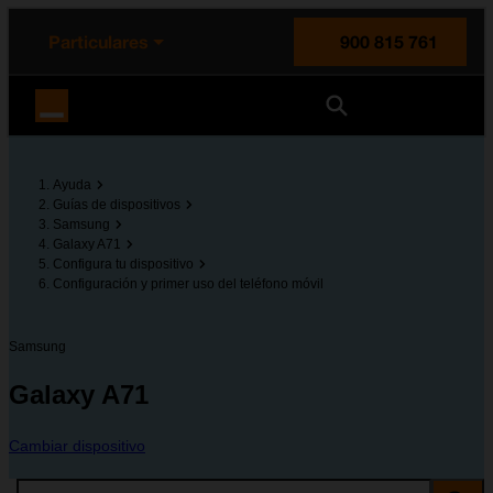
enido principal
e de la página
la cabecera
Particulares
900 815 761
Orange España
Ayuda
Guías de dispositivos
Samsung
Galaxy A71
Configura tu dispositivo
Configuración y primer uso del teléfono móvil
Samsung
Galaxy A71
Cambiar dispositivo