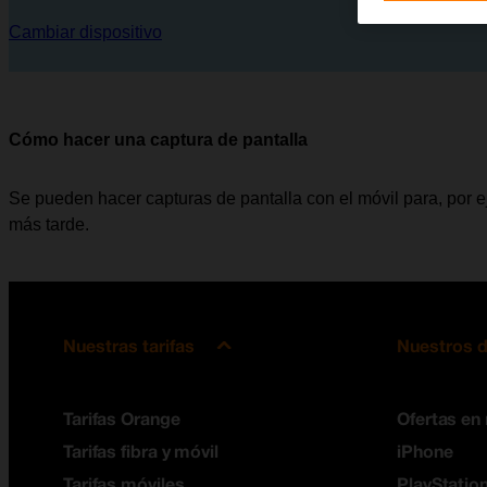
Cambiar dispositivo
Cómo hacer una captura de pantalla
Se pueden hacer capturas de pantalla con el móvil para, por e
más tarde.
Nuestras tarifas
Nuestros d
Tarifas Orange
Ofertas en
Tarifas fibra y móvil
iPhone
Tarifas móviles
PlayStation