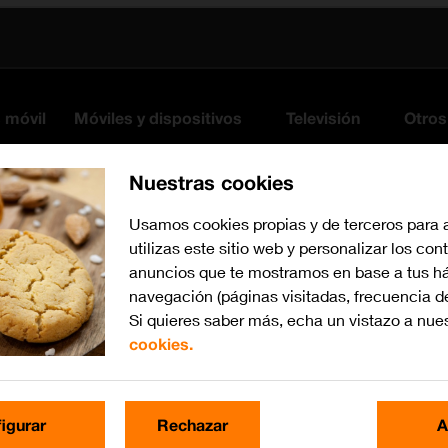
s móvil
Móviles y dispositivos
Televisión
Otros
Nuestras cookies
Usamos cookies propias y de terceros para 
utilizas este sitio web y personalizar los con
anuncios que te mostramos en base a tus há
navegación (páginas visitadas, frecuencia d
Si quieres saber más, echa un vistazo a nue
cookies.
Busca por problema o te
igurar
Rechazar
A