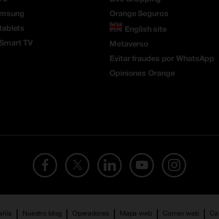
amsung
Orange Seguros
tablets
English site
 Smart TV
Metaverso
Evitar fraudes por WhatsApp
Opiniones Orange
añía
Nuestro blog
Operadores
Mapa web
Correo web
Ca