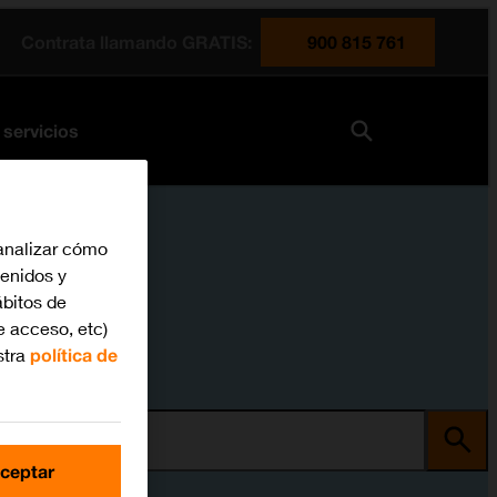
Contrata llamando GRATIS:
900 815 761
 servicios
analizar cómo
tenidos y
bitos de
e acceso, etc)
stra
política de
ma
ceptar