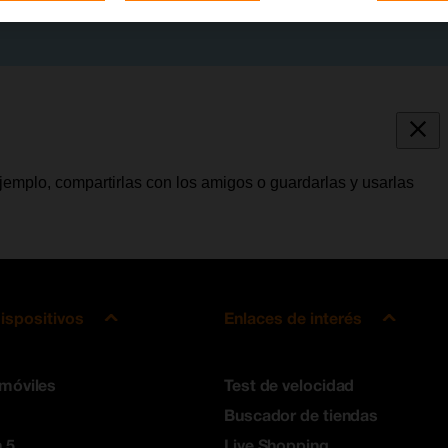
jemplo, compartirlas con los amigos o guardarlas y usarlas
ispositivos
Enlaces de interés
 móviles
Test de velocidad
Buscador de tiendas
 5
Live Shopping