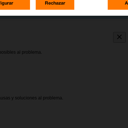
igurar
Rechazar
A
posibles al problema.
causas y soluciones al problema.