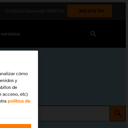
Contrata llamando GRATIS:
900 815 761
 servicios
analizar cómo
tenidos y
bitos de
e acceso, etc)
stra
política de
ma