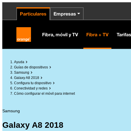
enido principal
e de la página
la cabecera
Particulares
Empresas
Orange España
Fibra, móvil y TV
Fibra + TV
Tarifa
Ayuda
Guías de dispositivos
Samsung
Galaxy A8 2018
Configura tu dispositivo
Conectividad y redes
Cómo configurar el móvil para internet
Samsung
Galaxy A8 2018