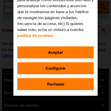
personalizar los contenidos y anuncios
Busca por problema o tema
que te mostramos en base a tus hábitos
de navegación (páginas visitadas,
frecuencia de acceso, etc) Si quieres
saber más, echa un vistazo a nuestra
Cómo encender y apagar el móvil
política de cookies.
Ver aquí cómo encender y apagar el móvil. Antes de utilizar
los servicios de la red móvil, es necesario
insertar la tarjeta
Aceptar
SIM en el móvil
.
Configurar
Nuestras tarifas
Rechazar
Nuestros dispositivos
Tarifas Orange
Tarifas fibra y móvil
Enlaces de interés
Ofertas en móviles
Tarifas móviles