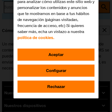
para analizar cómo utilizas este sitio web y
personalizar los contenidos y anuncios
Busca por problema o tema
que te mostramos en base a tus hábitos
de navegación (páginas visitadas,
frecuencia de acceso, etc) Si quieres
Cómo escribir y enviar un MMS
saber más, echa un vistazo a nuestra
política de cookies.
Un mensaje multimedia (MMS) es un mensaje que puede
contener imágenes y otros archivos multimedia. Los MMS se
Aceptar
pueden enviar a otros teléfonos móviles. Si no se puede
enviar ni recibir MMS después de insertar la tarjeta SIM, es
necesario
configurar el móvil para MMS
.
Configurar
Rechazar
Nuestras tarifas
Nuestros dispositivos
Tarifas Orange