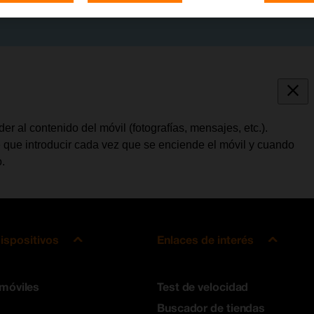
 al contenido del móvil (fotografías, mensajes, etc.).
e que introducir cada vez que se enciende el móvil y cuando
.
ispositivos
Enlaces de interés
 móviles
Test de velocidad
Buscador de tiendas