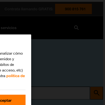
Contrata llamando GRATIS:
900 815 761
 servicios
analizar cómo
tenidos y
bitos de
e acceso, etc)
stra
política de
ma
ceptar