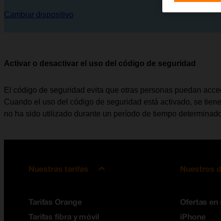
Cambiar dispositivo
Activar o desactivar el uso del código de seguridad
El código de seguridad evita que otras personas puedan acceder
Cuando el uso del código de seguridad está activado, se tien
no ha sido utilizado durante un período de tiempo determinado
Nuestras tarifas
Nuestros d
Tarifas Orange
Ofertas en
Tarifas fibra y móvil
iPhone