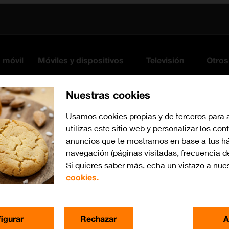
s móvil
Móviles y dispositivos
Televisión
Otros
Nuestras cookies
Usamos cookies propias y de terceros para 
utilizas este sitio web y personalizar los con
anuncios que te mostramos en base a tus há
navegación (páginas visitadas, frecuencia d
Si quieres saber más, echa un vistazo a nue
cookies.
Busca por problema o te
igurar
Rechazar
A