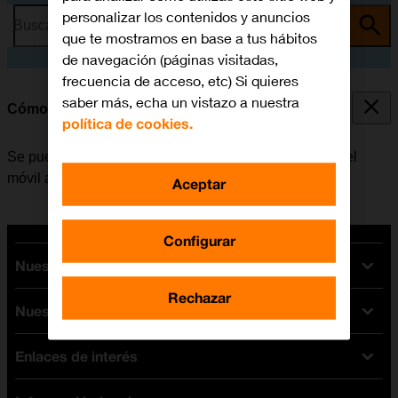
personalizar los contenidos y anuncios
Busca por problema o tema
que te mostramos en base a tus hábitos
de navegación (páginas visitadas,
frecuencia de acceso, etc) Si quieres
saber más, echa un vistazo a nuestra
Cómo seleccionar el timbre de llamada
política de cookies.
Se puede seleccionar el timbre de llamada que emite el
móvil al recibir una llamada.
Aceptar
Configurar
Nuestras tarifas
Rechazar
Nuestros dispositivos
Tarifas Orange
Tarifas fibra y móvil
Enlaces de interés
Ofertas en móviles
Tarifas móviles
iPhone
Tarifas internet y fibra