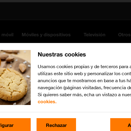
s móvil
Móviles y dispositivos
Televisión
Otros
Nuestras cookies
Usamos cookies propias y de terceros para 
utilizas este sitio web y personalizar los con
anuncios que te mostramos en base a tus há
navegación (páginas visitadas, frecuencia d
Si quieres saber más, echa un vistazo a nue
cookies.
Busca por problema o te
igurar
Rechazar
A