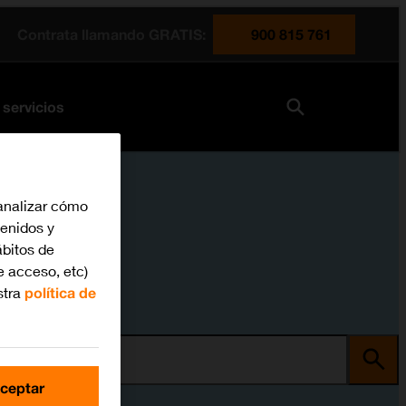
Contrata llamando GRATIS:
900 815 761
 servicios
analizar cómo
tenidos y
bitos de
e acceso, etc)
stra
política de
ma
ceptar