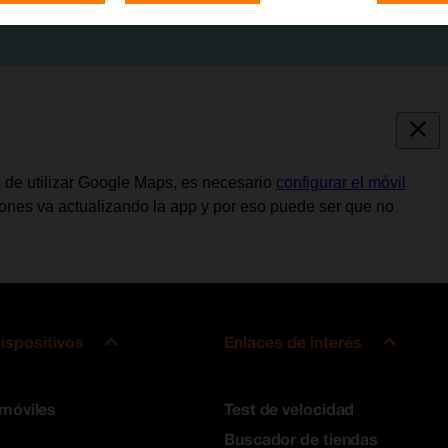
s de utilizar Google Maps, es necesario
configurar el móvil
ciones va actualizando la app y por eso puede ser que no
ispositivos
Enlaces de interés
 móviles
Test de velocidad
Buscador de tiendas