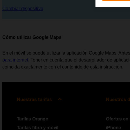
Cambiar dispositivo
Cómo utilizar Google Maps
En el móvil se puede utilizar la aplicación Google Maps. Ante
para internet
. Tener en cuenta que el desarrollador de aplica
coincida exactamente con el contenido de esta instrucción.
Nuestras tarifas
Nuestros d
Tarifas Orange
Ofertas en
Tarifas fibra y móvil
iPhone