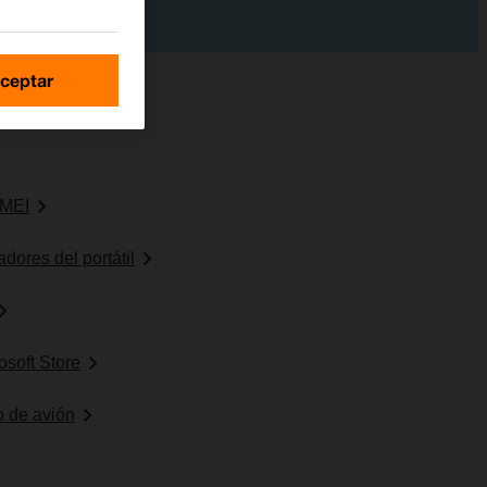
ceptar
IMEI
dores del portátil
osoft Store
o de avión