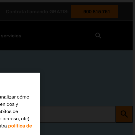
Contrata llamando GRATIS:
900 815 761
 servicios
analizar cómo
tenidos y
bitos de
ma
e acceso, etc)
stra
política de