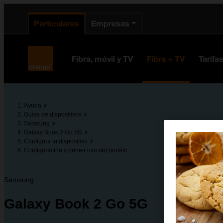
enido principal
e de la página
la cabecera
Particulares
Empresas
Orange España
Fibra, móvil y TV
Fibra + TV
Tarifa
Ayuda
Guías de dispositivos
Samsung
Galaxy Book 2 Go 5G
Configura tu dispositivo
Configuración y primer uso del portátil
Samsung
Galaxy Book 2 Go 5G