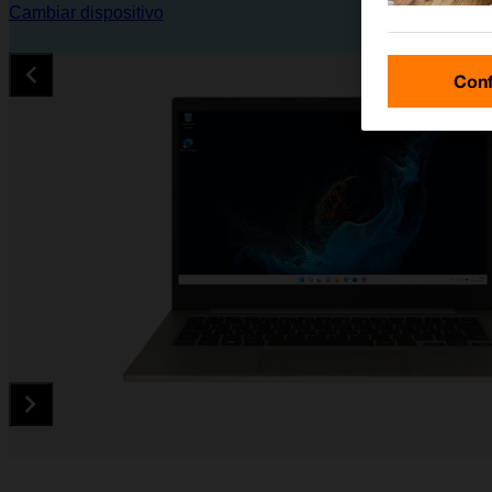
Cambiar dispositivo
Conf
Diapositiva 1 de 3. Samsung Galaxy Book 2 Go 5G - Silver - 