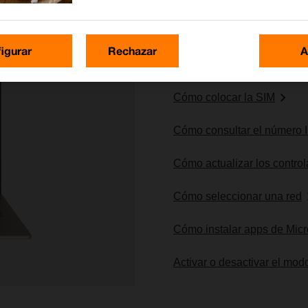
igurar
Rechazar
A
Lo más buscado
Cómo colocar la SIM
Cómo consultar el número 
Cómo actualizar los controla
Cómo seleccionar una red
Cómo instalar apps de Micr
Activar o desactivar el mod
imagen 1