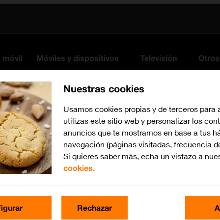
s móvil
Móviles y dispositivos
Televisión
Otros
Nuestras cookies
Usamos cookies propias y de terceros para 
utilizas este sitio web y personalizar los con
anuncios que te mostramos en base a tus há
navegación (páginas visitadas, frecuencia d
Si quieres saber más, echa un vistazo a nue
cookies.
Busca por problema o te
igurar
Rechazar
A