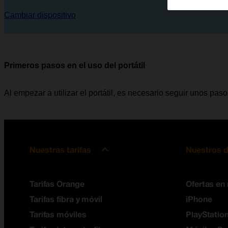
Cambiar dispositivo
Primeros pasos en el uso del portátil
Al empezar a utilizar el portátil, es necesario seguir unos paso
Nuestras tarifas
Nuestros d
Tarifas Orange
Ofertas en
Tarifas fibra y móvil
iPhone
Tarifas móviles
PlayStation