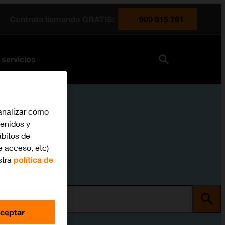
Contrata llamando GRATIS:
900 815 761
 servicios
analizar cómo
tenidos y
bitos de
e acceso, etc)
stra
política de
ma
ceptar