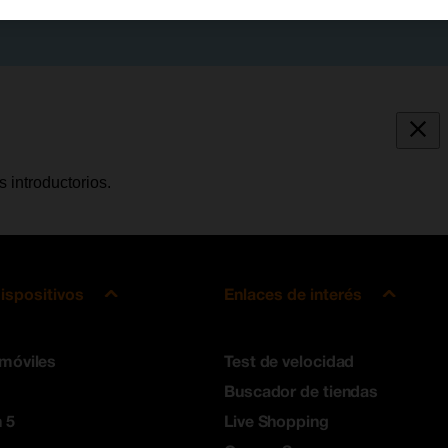
s introductorios.
ispositivos
Enlaces de interés
 móviles
Test de velocidad
Buscador de tiendas
 5
Live Shopping