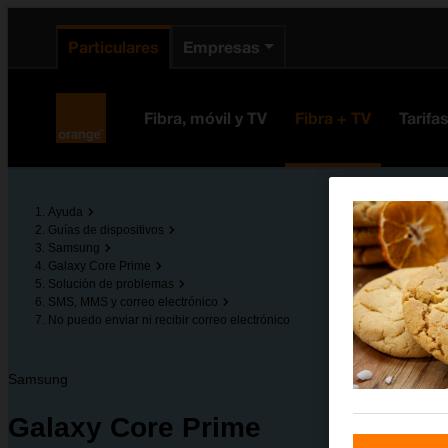
enido principal
e de la página
la cabecera
Particulares
Empresas
Orange España
Fibra, móvil y TV
Fibra + TV
Tarifa
Ayuda
Guías de dispositivos
Samsung
Galaxy Core Prime
Solución de problemas
SMS, MMS y correo electrónico
No puedo enviar ni recibir correo electrónico
Samsung
Galaxy Core Prime