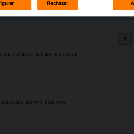
igurar
Rechazar
A
er varias causas posibles al problema.
causas y soluciones al problema.