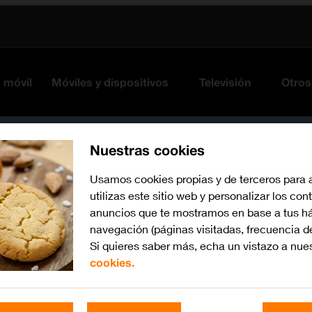
s móvil
Móviles y dispositivos
Televisión
Otros
Nuestras cookies
Usamos cookies propias y de terceros para 
utilizas este sitio web y personalizar los con
anuncios que te mostramos en base a tus há
navegación (páginas visitadas, frecuencia d
Si quieres saber más, echa un vistazo a nue
cookies.
Busca por problema o te