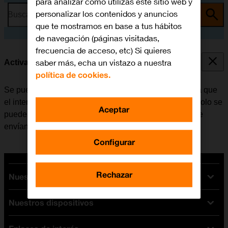
para analizar cómo utilizas este sitio web y
personalizar los contenidos y anuncios
Busca por problema o tema
que te mostramos en base a tus hábitos
de navegación (páginas visitadas,
frecuencia de acceso, etc) Si quieres
saber más, echa un vistazo a nuestra
Activar o desactivar la identificación de llamadas
política de cookies.
Se puede desactivar la identificación de llamadas para que
el interlocutor no pueda ver quién realiza la llamada. Solo se
Aceptar
puede ocultar el número con las llamadas de voz. Si se
envían mensajes, el destinatario podrá ver el número.
Configurar
Rechazar
Nuestras tarifas
Nuestros dispositivos
Tarifas Orange
Tarifas fibra y móvil