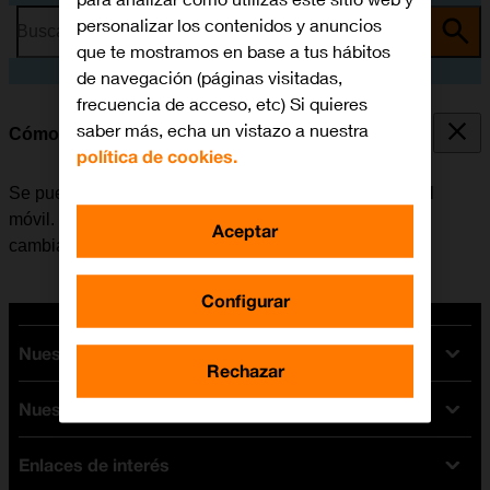
personalizar los contenidos y anuncios
Busca por problema o tema
que te mostramos en base a tus hábitos
de navegación (páginas visitadas,
frecuencia de acceso, etc) Si quieres
saber más, echa un vistazo a nuestra
Cómo copiar contactos entre la SIM y el móvil
política de cookies.
Se pueden copiar los contactos entre la tarjeta SIM y el
móvil. De esta manera se evita perder los contactos al
Aceptar
cambiar de tarjeta SIM o de móvil.
Configurar
Nuestras tarifas
Rechazar
Nuestros dispositivos
Tarifas Orange
Tarifas fibra y móvil
Enlaces de interés
Ofertas en móviles
Tarifas móviles